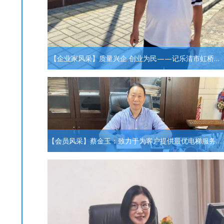
【企业家风采】质量兴企 创业为民​——记乐清市虹桥商
会会员吴再柳
【会员风采】蔡金玉​：致力于为客户提供最优电梯服务方
案