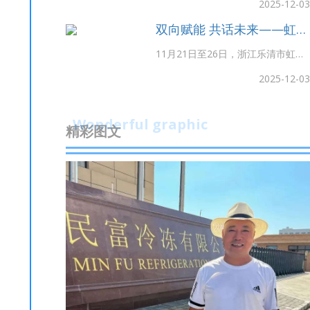
2025-12-03
龙，乐清市...
清市乡镇街道商会规范化建设推进
双向赋能 共话未来——虹桥
会。虹桥商会会长赵顺荣参加会议
商会赴马来西亚浙江华侨华
并作优秀实践案例分享。 虹桥商会
11月21日至26日，浙江乐清市虹桥
人总会开展“一带一路”商务
会长赵顺荣分别从坚持"商会+会员
商会代表团在执行会长陈芬兰、周
2025-12-03
考察交流
企业"党建工作模...
朔的带领下，赴马来西亚、新加坡
开展“一带一路”商务考察，并与马来
Wonderful graphic
西亚浙江华侨华人总会进行友好交
精彩图文
流。代表团由商会理事兼第八党支
部...