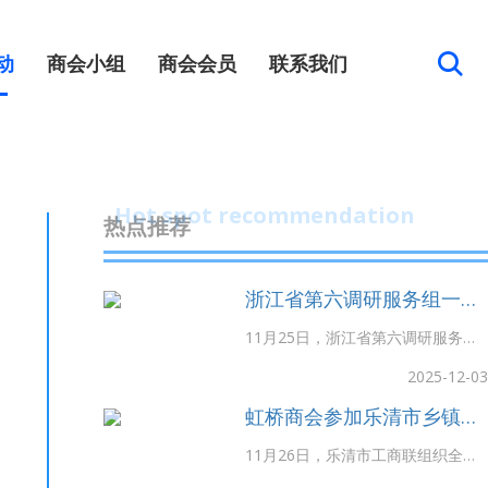
动
商会小组
商会会员
联系我们
Hot spot recommendation
热点推荐
浙江省第六调研服务组一行
莅临虹桥商会调研工作
11月25日，浙江省第六调研服务组
组长、省工商联副主席李立飞等省
2025-12-03
第六调研服务组一行在温州市政府
虹桥商会参加乐清市乡镇街
副秘书长沈林杰，乐清市政府副市
道商会规范化建设推进会并
长陈健，市委统战部副部长、市工
11月26日，乐清市工商联组织全市
作优秀实践案例分享
商联党组书记、常务副主席朱小
街道商会在市行政会议中心开展乐