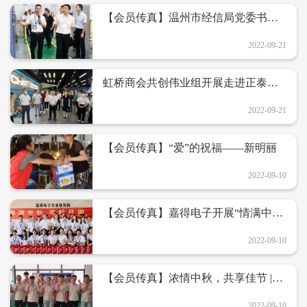
​【会员传真】温州市经信局党委书
记、局长张志东领导一行莅临嘉得电
子开展督导服务
2022-09-21
虹桥商会共创伟业组开展走进正泰、
德力西参观学习活动
2022-09-21
【会员传真】“爱”的祝福——新明丽
2022-09-10
【会员传真】嘉得电子开展“情满中秋
花好月圆”暖心行动
2022-09-10
【会员传真】浓情中秋，共享佳节 |温
州神一为员工发放中秋节福利
2022-09-10