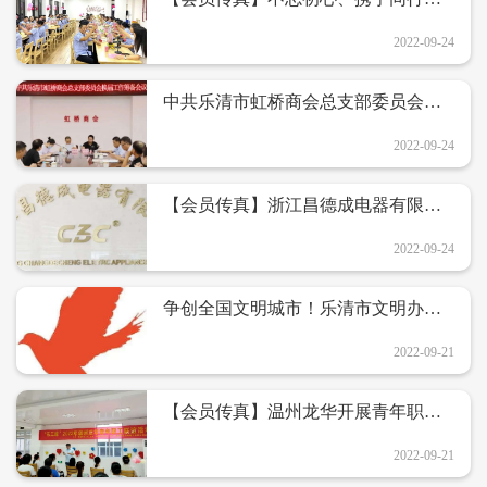
九月员工生日会——菲姿时装
2022-09-24
中共乐清市虹桥商会总支部委员会换
届工作筹备会议
2022-09-24
【会员传真】浙江昌德成电器有限公
司顺利通过“温州市绿色低碳工厂” “乐
清市绿色低碳工厂”的验收
2022-09-24
争创全国文明城市！乐清市文明办、
乐清市工商联（总商会）发出倡议！
2022-09-21
【会员传真】温州龙华开展青年职工
联谊活动
2022-09-21