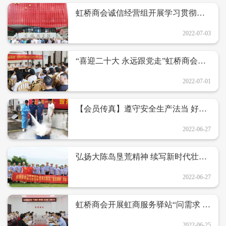
虹桥商会诚信经营组开展学习贯彻省
第十五次党代会精神拓展活动
2022-07-03
“喜迎二十大 永远跟党走”虹桥商会开
展学习贯彻省第十五次党代会精神红
色教育活动
2022-07-01
【会员传真】遵守安全生产法当 好第
一责任人——欧麦特开展消防安全培
训活动
2022-06-27
弘扬大陈岛垦荒精神 续写新时代壮丽
篇章——记虹桥商会与时俱进组传承
大陈岛“垦荒精神”主题活动
2022-06-27
虹桥商会开展虹商服务驿站“问需求 解
难题 促发展”主题活动
2022-06-25