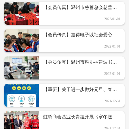
【会员传真】温州市慈善总会慈善书
画会携手浙江盛越电子开展“谱写书法
春联、慰问入户”活动
2022-01-01
【会员传真】嘉得电子以社会爱心为
“虹桥一小送上企业实践课堂”
2022-01-01
【会员传真】温州市科协林建波书记
来浙江伦特机电有限公司调研
2022-01-01
【重要】关于进一步做好元旦、春节
疫情防控的通告
2021-12-31
虹桥商会基业长青组开展《寒冬送温
暖 真情暖人心》慰问活动
2021-12-31