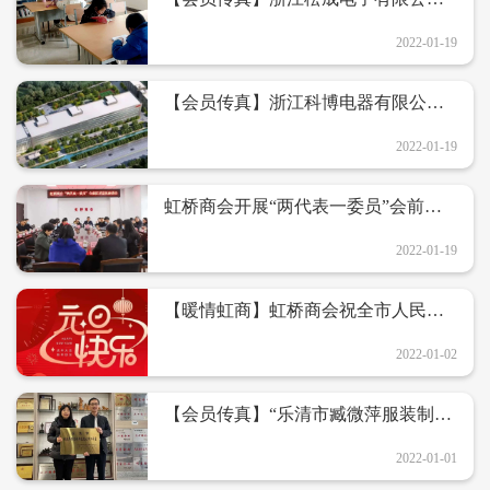
开展职工子女托管服务
2022-01-19
【会员传真】浙江科博电器有限公司
荣获2021年“浙江省智能工厂”荣誉称
号
2022-01-19
虹桥商会开展“两代表一委员”会前征
求意见座谈会
2022-01-19
【暖情虹商】虹桥商会祝全市人民元
旦快乐！—— 虹桥商会2021年度集体
活动集锦
2022-01-02
【会员传真】“乐清市臧微萍服装制作
技能大师工作室”正式授牌
2022-01-01