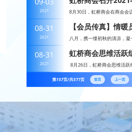
虹桥商会召开202
09-03
主任高泉智，商会10个小组秘书
2021
8月30日，虹桥商会在商会会
会会长赵顺荣，轮值执行会长
【会员传真】情暖
08-31
主任高泉智，商会10个小组秘书
日会
2021
八月，携一缕初秋的清凉，凝
博电器八月集体生日会款款而
虹桥商会思维活跃组开
08-31
的温暖，给员工长期以来辛勤工
帆再出发”主题活动
2021
8月26日，虹桥商会思维活跃
“浙商永远跟党走 奋楫扬帆再
第
157
页/共
377
页
员、秘书长林丹，办公室主任高
首页
上一页