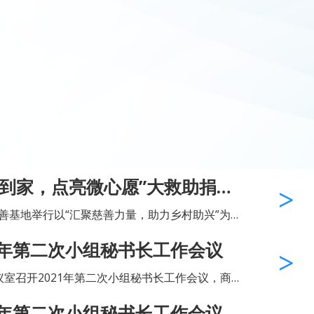
爱到家，点亮微心愿”大救助捐赠
善基地举行以“汇聚慈善力量，助力乡村助兴”为
清市公益慈善基地启动仪式。温州市民政局副局
1年第二次小组秘书长工作会议
作和慈善事业促进处处长胡晋；乐...
议室召开2021年第二次小组秘书长工作会议，商
郑建中，党建工作指导员、秘书长林丹，办公室
1年第二次小组秘书长工作会议