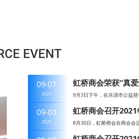
RCE EVENT
虹桥商会荣获“真
09-07
先进单位奖
2021
9月3日下午，在乐清市公益慈
主题的庆祝仪式，并举办了乐
虹桥商会召开202
09-03
长郑义君、温州市民政局社会工
2021
8月30日，虹桥商会在商会会
会会长赵顺荣，轮值执行会长
虹桥商会召开202