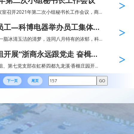
1年第二次小组秘书长工作会议
长、办公室成员出席了会议。‍会上，...
议室召开2021年第二次小组秘书长工作会议，商
郑建中，党建工作指导员、秘书长林丹，办公室
员工—科博电器举办员工集体生
长、办公室成员出席了会议。‍会上，...
一脂冰清玉洁的清梦，连同八月特有的浓郁，科
至。为弘扬企业文化，让员工感受到科博大家庭
展“浙商永远跟党走 奋楫扬
作给予肯定和感谢，表达公司对员工...
组、第七党支部在虹桥四都九龙溪·香榧庄园开展
出发”主题活动。活动邀请了商会党建工作指导
泉智，兄弟小组秘书...
下一页
尾页