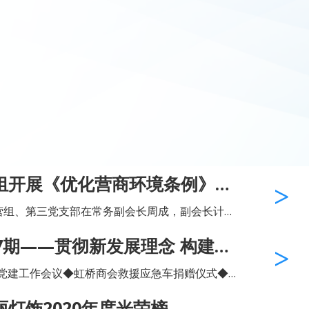
组开展《优化营商环境条例》拓
经营组、第三党支部在常务副会长周成，副会长计传
福明和小组秘书长、党支部书记王铸友的带领
7期——贯彻新发展理念 构建新
商环境条例》拓展学习会，参观了宁波...
党建工作会议◆虹桥商会救援应急车捐赠仪式◆
0年度“创新中国”最佳和优秀案例榜单 ——虹桥商
灯饰2020年度光荣榜