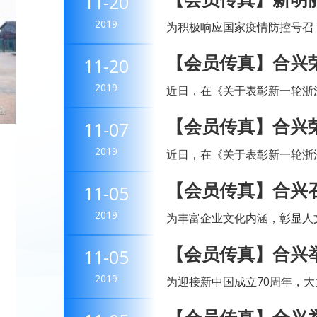
11-20
会榜上有名◆热烈祝贺虹桥商会
2019
为积极响应国家疫情防控号召
聚餐。公司管理层决定，新明丽
【会员传真】合兴
11-20
明丽灯饰召开2020年度先进评
2019
近日，在《关于表彰新一轮浙
单位、文明家庭、文明校园的
【会员传真】合兴
11-07
来，公司高度重视文明单位创建
2019
近日，在《关于表彰新一轮浙
单位、文明家庭、文明校园的
【会员传真】合兴召
11-05
来，公司高度重视文明单位创建
谈会
2019
为丰富企业文化内涵，彰显人文
月25日，合兴组织召开了职
【会员传真】合兴
11-05
席座谈会并讲话。公司党群办、
我的祖国” 第六届
2019
为迎接新中国成立70周年，
特组织“庆国庆七十周年——