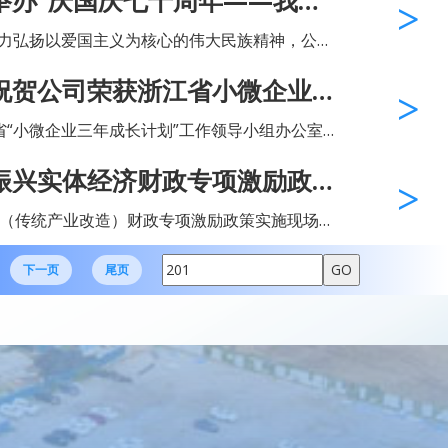
举办“庆国庆七十周年——我爱
会委员会主办，合兴摄影俱乐部...
主题摄影比赛
大力弘扬以爱国主义为核心的伟大民族精神，公司
我爱我的祖国”暨第六届摄影比赛评选活动。此次摄
祝贺公司荣获浙江省小微企业
会委员会主办，合兴摄影俱乐部...
号
江省“小微企业三年成长计划”工作领导小组办公室开
长之星”、服务小微企业“优秀机构”、小微企业集聚发
振兴实体经济财政专项激励政策
健...
举行 合兴作为会场之一
济（传统产业改造）财政专项激励政策实施现场会
传统产业改造）财政专项激励政策是我省集中财
大举措。2017年以来，省级财政安...
下一页
尾页