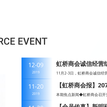
RCE EVENT
虹桥商会诚信经营
12-09
展学习会
2019
11月2-3日，虹桥商会诚信
锋，副会长、工会分会主席吴
【虹桥商会报】20
11-20
下，前往宁波象山开展《优化营
发展格局
2019
本期焦点新闻◆虹桥商会召开
全国工商联（商会）工作202
【会员传真】新明丽