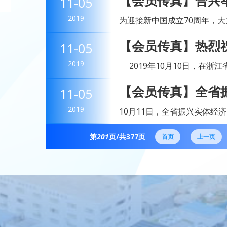
【会员传真】合兴
11-05
影比赛由中共合兴党委、合兴工
我的祖国” 第六届
2019
为迎接新中国成立70周年，
特组织“庆国庆七十周年——
【会员传真】热烈
11-05
影比赛由中共合兴党委、合兴工
“成长之星”荣誉称
2019
2019年10月10日，在浙
展的2019年度小微企业“成
【会员传真】全省
11-05
展“优秀平台”的推选活动中，温州
实施现场会在乐清
2019
10月11日，全省振兴实体经
在乐清举行。振兴实体经济（
第
201
页/共
377
页
力办大事、振兴实体经济的一项重
首页
上一页