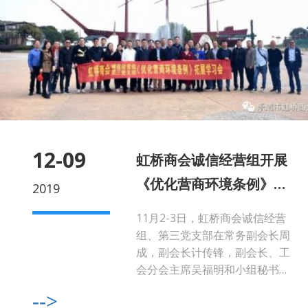
12-09
虹桥商会诚信经营组开展
《优化营商环境条例》拓
2019
展学习会
11月2-3日，虹桥商会诚信经营
组、第三党支部在常务副会长周
成，副会长计传锋，副会长、工
会分会主席吴福明和小组秘书
长、党支部书记王铸友的带领
-->
下，前往宁波象山开展《优化营