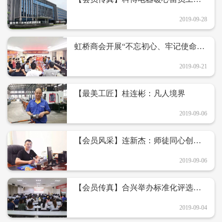
地过年
2019-09-28
虹桥商会开展“不忘初心、牢记使命”
主题教育工作动员部署会暨《守初心
续写创新史·担使命再创新辉煌》党日
2019-09-21
活动
【最美工匠】桂连彬：凡人境界
2019-09-06
【会员风采】连新杰：师徒同心创佳
业
2019-09-06
【会员传真】合兴举办标准化评选活
动颁奖暨新版标准体系动员培训
2019-09-04