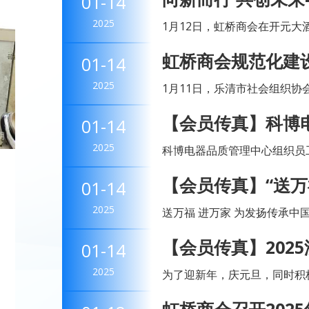
01-14
员工欢聚一堂，共同庆祝过去一
六次大会
2025
1月12日，虹桥商会在开元大
会第六次大会，商会会长、监
虹桥商会规范化建
01-14
秘书长共计126人参加了会议。
社会组织协会大会
2025
1月11日，乐清市社会组织
虹桥商会党总支副书记、秘书
【会员传真】科博
01-14
4M1E变更培训
2025
科博电器品质管理中心组织员工及供应
职工赋能再出发 为降低4M变更带来的风险，减少非受控4M变更导致的批量质
【会员传真】“送万
01-14
量问题发生，通过对零部件...
——合兴
2025
送万福 进万家 为发扬传承中国传统节日文化，营造浓厚的节日氛围，1月10
日，由乐清市总工会 “送万福·进万
【会员传真】202
01-14
春送福 无联不成春，有...
登山赛
2025
为了迎新年，庆元旦，同时积
动的深入开展，丰富员工体育文