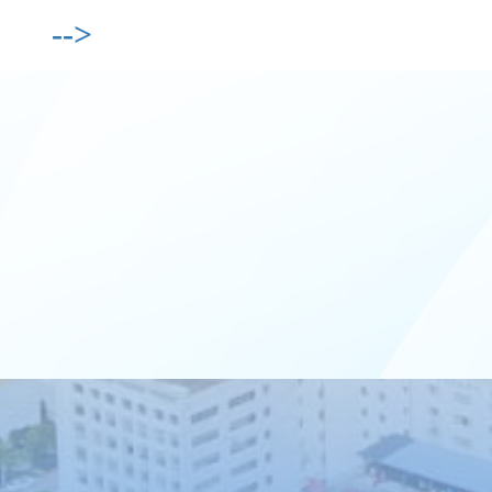
主席赵福忠，带领工会委员们，
-->
怀揣着对员工满满的...