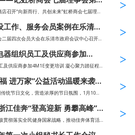
年的辛勤付出和取得的成就。聚餐活动...
酒店召开“向新而行、共创未来”虹桥商会七届理事
事长、执行会长、副会长、理事、监事和各小组
设工作、服务会员案例在乐清市
会议特邀乐清市委统战部副部长、...
上作典型发言
协会二届四次会员大会在乐清市政府会议中心召开，
长林丹向与会领导、同仁们分享了虹桥商会规范
电器组织员工及供应商参加
化建设工作、服务会员典型案例。 多年来，虹桥商会...
商参加4M1E变更培训 凝心聚力踏征程
福 进万家”公益活动温暖来袭
家”公益活动合兴专场圆满举行。 墨香暖人 迎
5浙江佳奔“登高迎新 勇攀高峰”
极贯彻落实全民健身国家战略，推动佳奔体育活
化生活，2025年1月1日上午8点，虹桥商会执