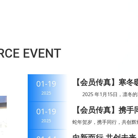
RCE EVENT
【会员传真】寒冬
01-19
温情启幕
2025
2025 年1月15日，凛冬
有限公司内却涌动着股股暖流
【会员传真】携手
01-19
们，怀揣着对员工满满的...
电子有限公司年末
2025
蛇年贺岁，携手同行，共创辉
单位浙江松成电子有限公司于2
向新而行 共创未