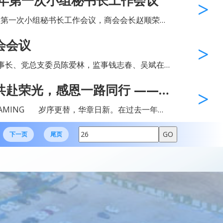
5年第一次小组秘书长工作会议
勇攀高峰”登山赛活动在白龙山隆重...
5年第一次小组秘书长工作会议，商会会长赵顺荣，
智，商会10个小组秘书长、办公室成员出席了会
会会议
议。商会秘书长林丹主持了会议。 商会办公室主任高泉智就《虹...
会监事长、党总支委员陈爱林，监事钱志春、吴斌在
商会办公室主任高泉智、副主任邵园园列席了会
共赴荣光，感恩一路同行 ——
乐清市虹桥商会章程》和有关法律法规...
年终表彰暨答谢晚会圆满举行
单位大明电子股份有限公司全体员工以拼搏...
下一页
尾页