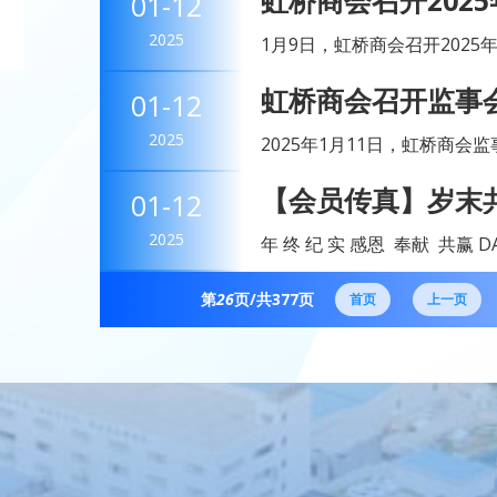
虹桥商会召开202
01-12
行会长单位浙江佳奔“登高迎新 
2025
1月9日，虹桥商会召开202
秘书长林丹，办公室主任高泉
虹桥商会召开监事
01-12
2025
2025年1月11日，虹桥商
商会会议室举行监事会会议。
【会员传真】岁末
01-12
议。虹桥商会监事会严格按照《
大明电子2024年
2025
年 终 纪 实 感恩 奉献 共赢 DAMING 岁序更替，华章日新。在过去一年的
逐梦征程中，虹桥商会执行会长
第
26
页/共
377
页
首页
上一页