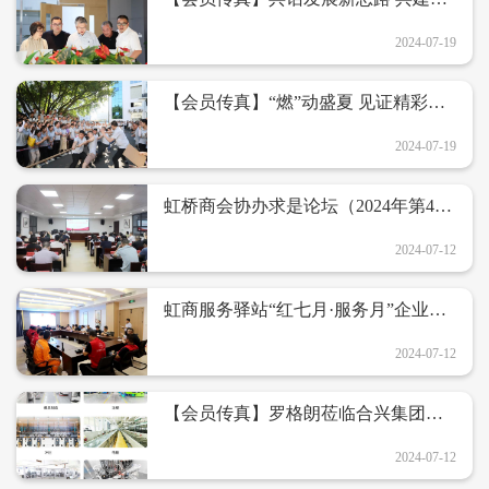
业新生态——合兴
2024-07-19
【会员传真】“燃”动盛夏 见证精彩
——大明电子第九届趣味运动会圆满
闭幕
2024-07-19
虹桥商会协办求是论坛（2024年第4
期）——《激发新质生产力，促进传
统制造业转型升级》
2024-07-12
虹商服务驿站“红七月·服务月”企业排
查水管测漏活动
2024-07-12
【会员传真】罗格朗莅临合兴集团参
观考察，共谋合作新篇
2024-07-12