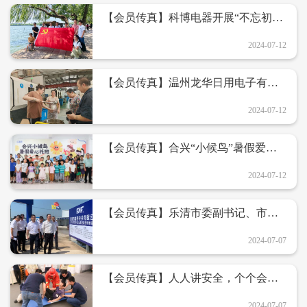
【会员传真】科博电器开展“不忘初心
跟党走，砥砺奋进启新程”乌镇嘉兴两
日游团建活动
2024-07-12
​【会员传真】温州龙华日用电子有限
公司开展高温慰问 送清凉暖人心
2024-07-12
【会员传真】合兴“小候鸟”暑假爱心
托班开班
2024-07-12
【会员传真】乐清市委副书记、市长
戴旭强督导嘉得电子重点项目建设情
况 现场协调解决问题
2024-07-07
【会员传真】人人讲安全，个个会应
急 ——合兴组织安全生产消防演习
2024-07-07