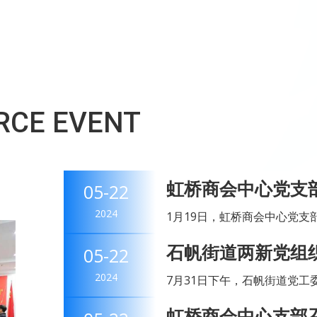
RCE EVENT
虹桥商会中心党支
05-22
中国特色社会主义
2024
1月19日，虹桥商会中心党
室开展"学习贯彻习近平新时代中
石帆街道两新党组
05-22
组织学习了《巩固拓展主题教..
作
2024
7月31日下午，石帆街道党工
新党组织书记及相关人员共计
虹桥商会中心支部