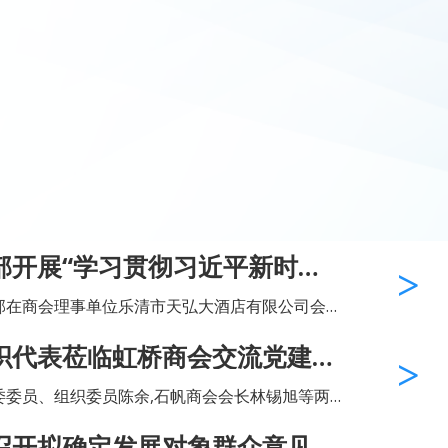
部开展“学习贯彻习近平新时代
思想”专题党日学习会
支部在商会理事单位乐清市天弘大酒店有限公司会议
国特色社会主义思想"专题党日学习会。 会议
织代表莅临虹桥商会交流党建工
.
委委员、组织委员陈余,石帆商会会长林锡旭等两
40余人莅临我会交流党建工作。我会党建工作指
召开拟确定发展对象群众意见征