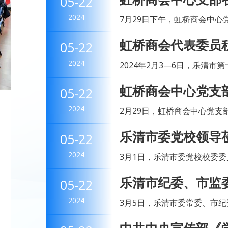
05-22
求会
2024
7月29日下午，虹桥商会中
众意见征求会。我会党总支书
虹桥商会代表委员积
05-22
支副书记、秘书长林丹，副会长
个健康”
2024
2024年2月3—6日，乐清
乐清市委员会第三次会议先后胜利召开并闭幕。
虹桥商会中心党支部
05-22
王令济、王志锋、王琦、连朝霞
帆新征程”专题党
2024
2月29日，虹桥商会中心党支
征程"专题党日学习会。会议
乐清市委党校领导
05-22
体学习时强调加快发展新质生产
2024
3月1日，乐清市委党校校委
建办副主任许晓微的陪同下莅
乐清市纪委、市监
05-22
小组执行会长林昌西、陈奇，副
2024
3月5日，乐清市委常委、市
书记曾小林，镇纪委书记林秀