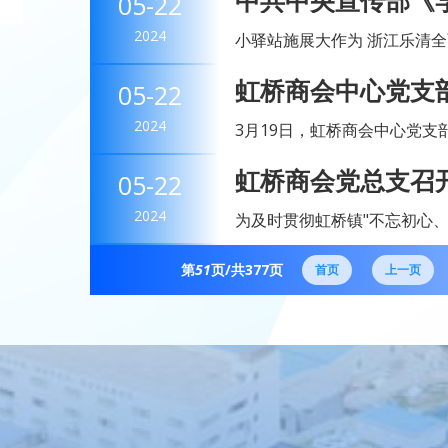
中共中央宣传部《
05-22
虹桥商会会长赵顺荣、监事长陈
别刊发《小驿站施
2024
小驿站施展大作为 浙江乐清全面推广虹商服务驿站经验做法 作者：■本报记者
服务驿站
傅春荣 来源：中华工商时报 字数：2965 在被称为民营经济发源地的浙江温
虹桥商会中心党支
05-22
州，有一家...
习活动
2024
3月19日，虹桥商会中心党
在峃前村党员活动室里，商会
虹桥商会党总支召
05-22
支部副书记臧国铭，副会长、中
教育总结大会
2024
为及时贯彻虹桥镇"不忘初心、
桥商会党总支在商会五楼会议
第
51
页/共
377
页
常务副会长、党总支书记包秀峰
首页
上一页