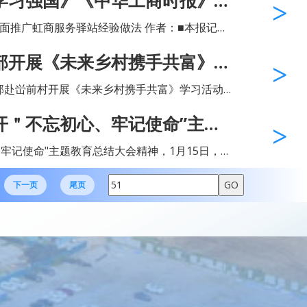
学习强国》《中华工商时报》分
爱林、秘书长林丹、办...
展大作为》——记虹桥商会·虹商
部开展《未来乡村携手共富》学
支部赴峃前村开展《未来乡村携手共富》学习活动。
执行会长、党总支委员傅建勇，副会长、中心党
开＂不忘初心、牢记使命”主题
心党支部委员...
牢记使命"主题教育总结大会精神，1月15日，虹
室开展"不忘初心、牢记使命"主题教育总结大会，
，党建工作指导...
下一页
尾页