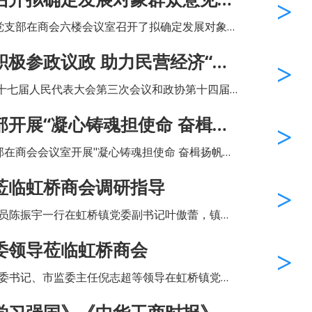
导员、党总支副书记林丹作了详细介绍。 我会党建工作指...
心党支部在商会六楼会议室召开了拟确定发展对象群
记、常务副会长包秀峰，党建工作指导员、党总
极参政议政 助力民营经济“两
、中心党支部副书记臧国铭等参与...
市第十七届人民代表大会第三次会议和政协第十四届
 虹桥商会的第十七届人民代表
开展“凝心铸魂担使命 奋楫扬
、吴明喜、张...
日学习会
部在商会会议室开展"凝心铸魂担使命 奋楫扬帆新
组织学习了《习近平在中共中央政治局第十一次集
莅临虹桥商会调研指导
力 扎实推进高质量发展》...
委员陈振宇一行在虹桥镇党委副书记叶傲蕾，镇党
临虹桥商会开展调研指导，受到了虹桥商会轮值
委领导莅临虹桥商会
会长吴兴华和商会党总支副...
纪委书记、市监委主任倪志超等领导在虹桥镇党委
等领导的陪同下来到虹桥商会指导工作，受到了