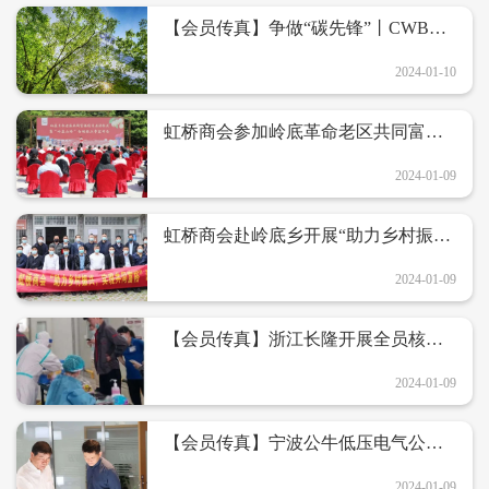
【会员传真】争做“碳先锋”丨CWB合
兴汽车电子股份有限公司加入SBTi科
学碳目标倡议
2024-01-10
虹桥商会参加岭底革命老区共同富裕
项目启动仪式
2024-01-09
虹桥商会赴岭底乡开展“助力乡村振
兴，实现共同富裕”调研活动
2024-01-09
【会员传真】浙江长隆开展全员核酸
检测工作
2024-01-09
【会员传真】宁波公牛低压电气公司
总经理李雨一行莅临合兴参观交流
2024-01-09