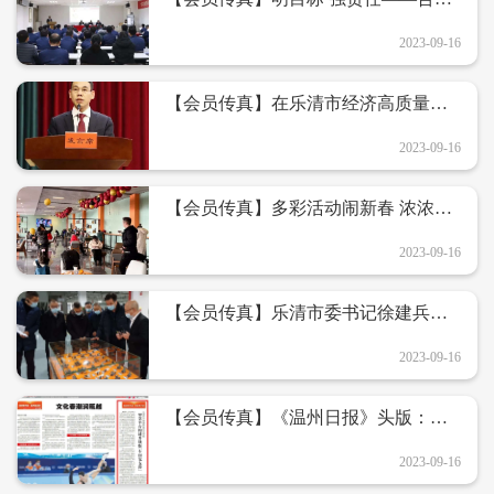
举行年度安全生产大会
2023-09-16
【会员传真】在乐清市经济高质量发
展大会上嘉得电子喜获多项荣誉并作
典型发言
2023-09-16
【会员传真】多彩活动闹新春 浓浓年
味扑面来——合兴
2023-09-16
【会员传真】乐清市委书记徐建兵一
行莅临科博电器进行复工复产及“助推
开门红”慰问调研
2023-09-16
【会员传真】《温州日报》头版：乐
清智慧平台构建升级版“车间党支部”
——合兴集团
2023-09-16