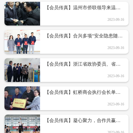
【会员传真】温州市侨联领导来温州
龙华日用电子有限公司开展三服务送
福活动
2023-09-16
【会员传真】合兴多项“安全隐患随手
拍”作品获奖
2023-09-16
【会员传真】浙江省政协委员、省工
商联副主席林建良一行莅临嘉得电子
考察调研
2023-09-16
【会员传真】虹桥商会执行会长单位
乐清市五行混凝土有限公司出资为
1700多名老人参保温州益康保
2023-09-16
【会员传真】凝心聚力，合作共赢
——合兴集团&乐清市虹桥职业技术学
校2022年篮球友​谊赛
2023-09-16